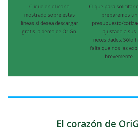
Clique en el icono
Clique para solicitar 
mostrado sobre estas
preparemos un
líneas si desea descargar
presupuesto/cotiza
gratis la demo de OriGn.
ajustado a sus
necesidades. Sólo 
falta que nos las exp
brevemente.
El corazón de OriG