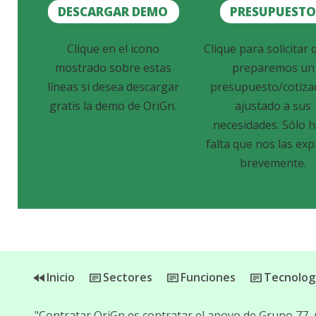
DESCARGAR DEMO
PRESUPUEST
Clique en el icono
Clique para solicitar 
mostrado sobre estas
preparemos un
líneas si desea descargar
presupuesto/cotiza
gratis la demo de OriGn.
ajustado a sus
necesidades. Sólo 
falta que nos las exp
brevemente.
Inicio
Sectores
Funciones
Tecnolog
"Contratar OriGn es contratar el apoyo de Grupo 77,