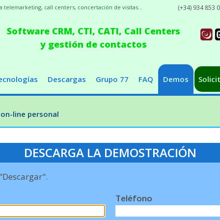
elemarketing, call centers, concertación de visitas...
(+34) 934 853 
Software CRM, CTI, CATI, Call Centers
y gestión de contactos
ecnologías
Descargas
Grupo 77
FAQ
Demos
Solici
on-line personal
DESCARGA LA DEMOSTRACIÓN
 "Descargar".
Teléfono