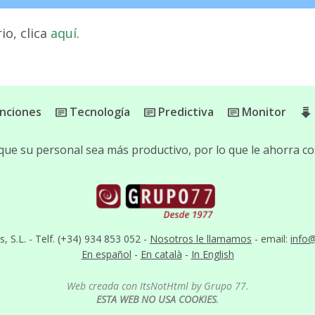
io, clica
aquí
.
nciones
Tecnología
Predictiva
Monitor
que su personal sea más productivo, por lo que le ahorra co
S.L. - Telf. (+34) 934 853 052 -
Nosotros le llamamos
- email:
info
En español
-
En català
-
In English
Web creada con ItsNotHtml by Grupo 77.
ESTA WEB NO USA COOKIES
.