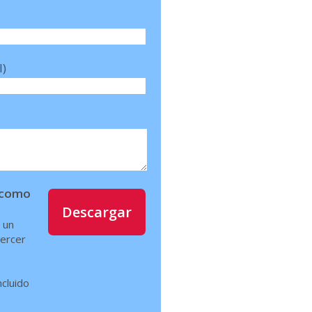
l)
í como
Descargar
 un
jercer
ncluido