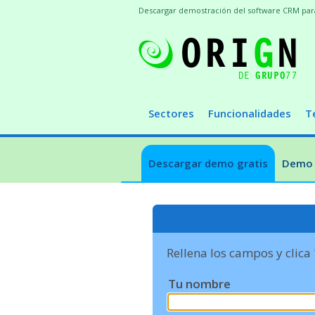
Descargar demostración del software CRM para t
Sectores
Funcionalidades
T
Descargar demo gratis
Demo 
Rellena los campos y clica
Tu nombre