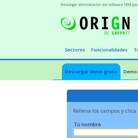
Descargar demostración del software CRM para t
Sectores
Funcionalidades
T
Descargar demo gratis
Demo 
Rellena los campos y clica
Tu nombre