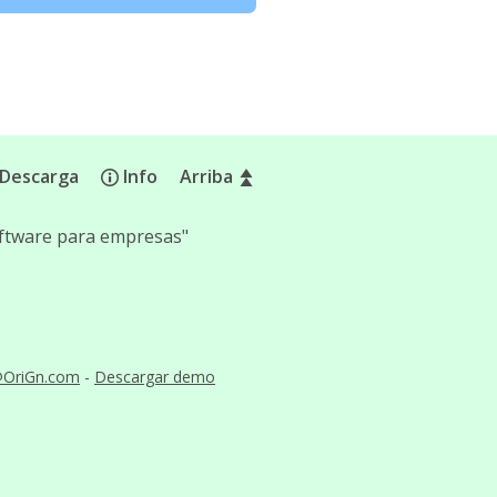
Descarga
Info
Arriba
software para empresas"
@OriGn.com
-
Descargar demo