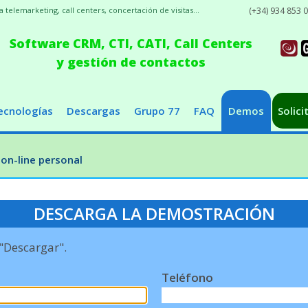
elemarketing, call centers, concertación de visitas...
(+34) 934 853 
Software CRM, CTI, CATI, Call Centers
y gestión de contactos
ecnologías
Descargas
Grupo 77
FAQ
Demos
Solici
on-line personal
DESCARGA LA DEMOSTRACIÓN
 "Descargar".
Teléfono