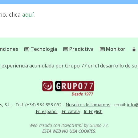
io, clica
aquí
.
nciones
Tecnología
Predictiva
Monitor
la experiencia acumulada por Grupo 77 en el desarrollo de 
S.L. - Telf. (+34) 934 853 052 -
Nosotros le llamamos
- email:
info
En español
-
En català
-
In English
Web creada con ItsNotHtml by Grupo 77.
ESTA WEB NO USA COOKIES
.