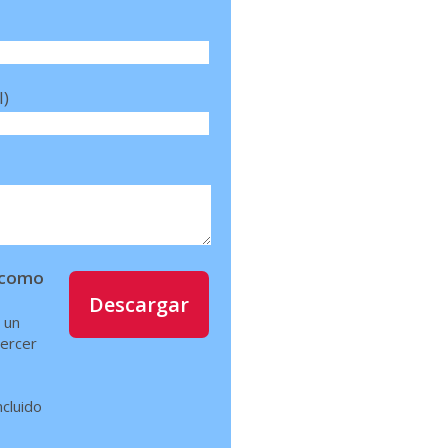
l)
í como
Descargar
 un
jercer
ncluido