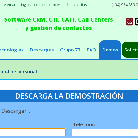
elemarketing, call centers, concertación de visitas...
(+34) 934 853 
Software CRM, CTI, CATI, Call Centers
y gestión de contactos
ecnologías
Descargas
Grupo 77
FAQ
Demos
Solici
on-line personal
DESCARGA LA DEMOSTRACIÓN
 "Descargar".
Teléfono