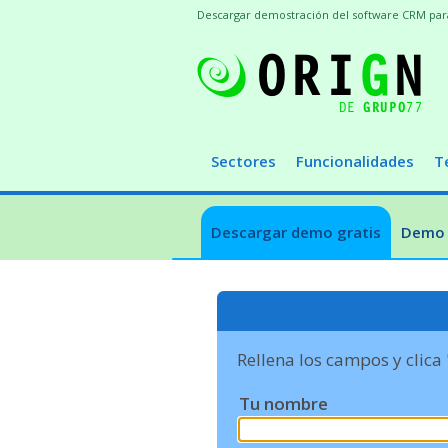
Descargar demostración del software CRM para t
Sectores
Funcionalidades
T
Descargar demo gratis
Demo 
Rellena los campos y clica
Tu nombre