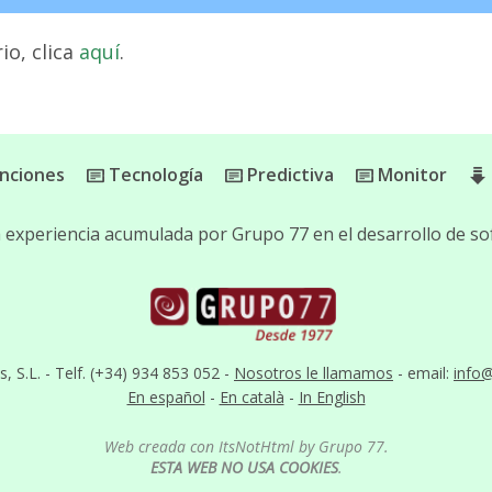
io, clica
aquí
.
nciones
Tecnología
Predictiva
Monitor
la experiencia acumulada por Grupo 77 en el desarrollo de 
S.L. - Telf. (+34) 934 853 052 -
Nosotros le llamamos
- email:
info
En español
-
En català
-
In English
Web creada con ItsNotHtml by Grupo 77.
ESTA WEB NO USA COOKIES
.