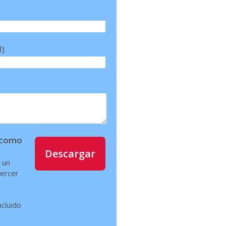
l)
í como
Descargar
 un
jercer
ncluido