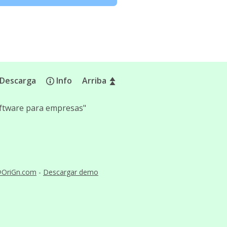
Descarga
Info
Arriba
software para empresas"
@OriGn.com
-
Descargar demo