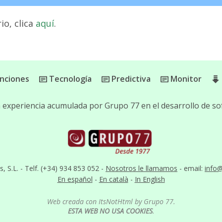
io, clica
aquí
.
nciones
Tecnología
Predictiva
Monitor
la experiencia acumulada por Grupo 77 en el desarrollo de 
S.L. - Telf. (+34) 934 853 052 -
Nosotros le llamamos
- email:
info
En español
-
En català
-
In English
Web creada con ItsNotHtml by Grupo 77.
ESTA WEB NO USA COOKIES
.