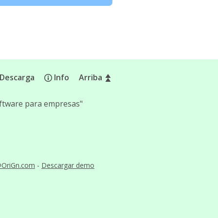
Descarga
Info
Arriba
software para empresas"
@OriGn.com
-
Descargar demo