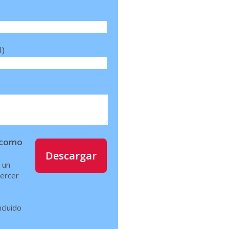
l)
í como
Descargar
 un
jercer
ncluido