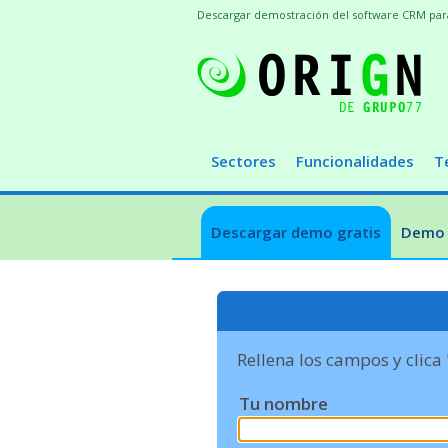
Descargar demostración del software CRM para t
Sectores
Funcionalidades
T
Descargar demo gratis
Demo 
Rellena los campos y clica
Tu nombre