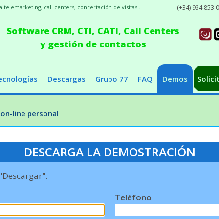
elemarketing, call centers, concertación de visitas...
(+34) 934 853 
Software CRM, CTI, CATI, Call Centers
y gestión de contactos
ecnologías
Descargas
Grupo 77
FAQ
Demos
Solici
on-line personal
DESCARGA LA DEMOSTRACIÓN
 "Descargar".
Teléfono