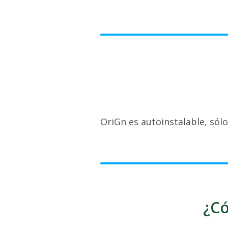
OriGn es autoinstalable, sól
¿Có