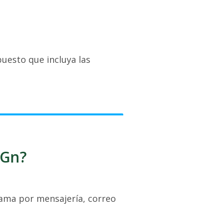
uesto que incluya las
iGn?
grama por mensajería, correo