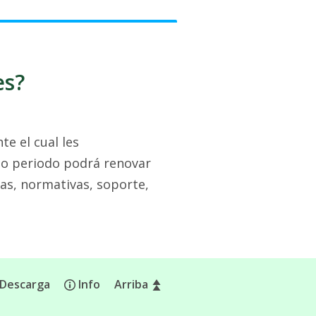
es?
e el cual les
ho periodo podrá renovar
cas, normativas, soporte,
Descarga
Info
Arriba