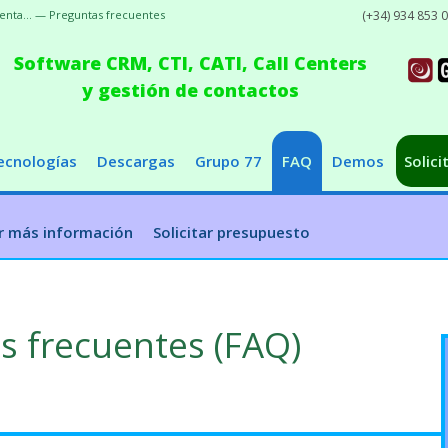
venta... — Preguntas frecuentes
(+34) 934 853 
Software CRM, CTI, CATI, Call Centers
y gestión de contactos
ecnologías
Descargas
Grupo 77
FAQ
Demos
Solici
ar más información
Solicitar presupuesto
s frecuentes (FAQ)