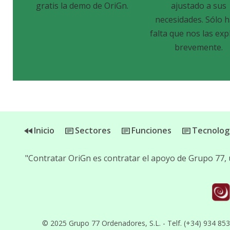
gratis la demo de OriGn.
ajustado a sus
necesidades. Sólo 
falta que nos las exp
brevemente.
Inicio
Sectores
Funciones
Tecnolog
"Contratar OriGn es contratar el apoyo de Grupo 77,
© 2025 Grupo 77 Ordenadores, S.L. - Telf. (+34) 934 85