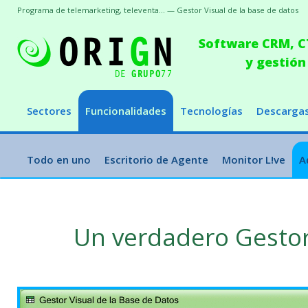
Programa de telemarketing, televenta... — Gestor Visual de la base de datos
Software CRM, CT
y gestión
Sectores
Funcionalidades
Tecnologías
Descarga
Todo en uno
Escritorio de Agente
Monitor L!ve
A
Un verdadero Gestor