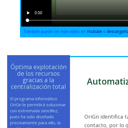
También puede ver este vídeo en
Youtube
o
descargarl
Óptima explotación
de los recursos
Automatiz
gracias a la
centralización total
El programa informático
OriGn le permitirá solucionar
con extremada sencillez,
OriGn identifica 
pues ha sido diseñado
precisamente para ello, la
contacto, por lo