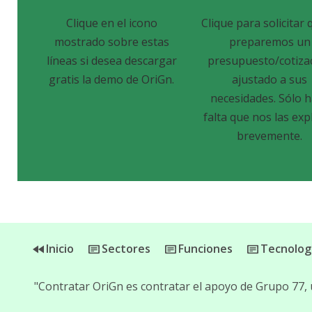
Clique en el icono
Clique para solicitar 
mostrado sobre estas
preparemos un
líneas si desea descargar
presupuesto/cotiza
gratis la demo de OriGn.
ajustado a sus
necesidades. Sólo 
falta que nos las exp
brevemente.
Inicio
Sectores
Funciones
Tecnolog
"Contratar OriGn es contratar el apoyo de Grupo 77,