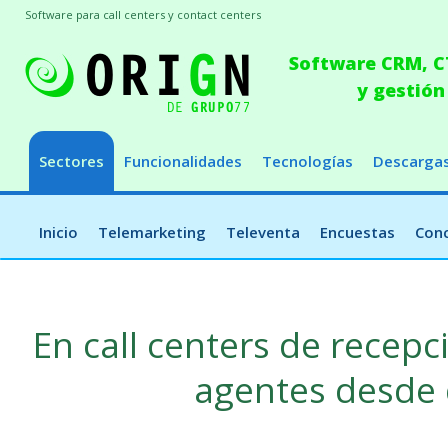
Software para call centers y contact centers
Software CRM, CT
y gestión
Sectores
Funcionalidades
Tecnologías
Descarga
Inicio
Telemarketing
Televenta
Encuestas
Conc
En call centers de recepc
agentes desde 