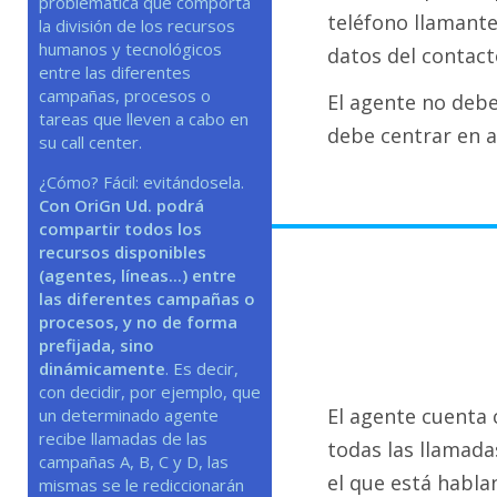
problemática que comporta
teléfono llamante
la división de los recursos
humanos y tecnológicos
datos del contact
entre las diferentes
campañas, procesos o
El agente no debe
tareas que lleven a cabo en
debe centrar en a
su call center.
¿Cómo? Fácil: evitándosela.
Con OriGn Ud. podrá
compartir todos los
recursos disponibles
(agentes, líneas...) entre
las diferentes campañas o
procesos, y no de forma
prefijada, sino
dinámicamente
. Es decir,
con decidir, por ejemplo, que
El agente cuenta 
un determinado agente
recibe llamadas de las
todas las llamada
campañas A, B, C y D, las
el que está habla
mismas se le rediccionarán