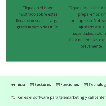
Clique en el icono
Clique para solicitar 
mostrado sobre estas
preparemos un
líneas si desea descargar
presupuesto/cotiza
gratis la demo de OriGn.
ajustado a sus
necesidades. Sólo 
falta que nos las exp
brevemente.
Inicio
Sectores
Funciones
Tecnolog
"OriGn es el software para telemarketing y call cent