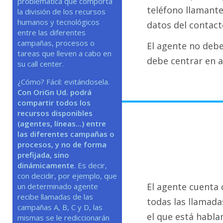
problemática que comporta
teléfono llamante
la división de los recursos
humanos y tecnológicos
datos del contact
entre las diferentes
campañas, procesos o
El agente no debe
tareas que lleven a cabo en
debe centrar en a
su call center.
¿Cómo? Fácil: evitándosela.
Con OriGn Ud. podrá
compartir todos los
recursos disponibles
(agentes, líneas...) entre
las diferentes campañas o
procesos, y no de forma
prefijada, sino
dinámicamente
. Es decir,
con decidir, por ejemplo, que
El agente cuenta 
un determinado agente
recibe llamadas de las
todas las llamada
campañas A, B, C y D, las
el que está habla
mismas se le rediccionarán