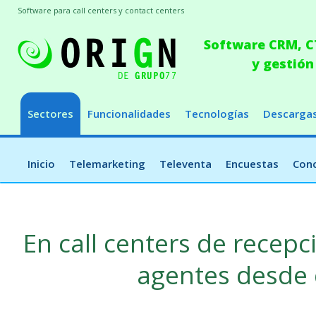
Software para call centers y contact centers
Software CRM, CT
y gestión
Sectores
Funcionalidades
Tecnologías
Descarga
Inicio
Telemarketing
Televenta
Encuestas
Conc
En call centers de recepc
agentes desde 