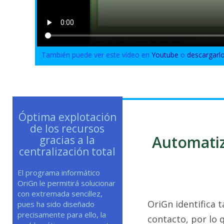
También puede ver este vídeo en
Youtube
o
descargarl
Óptima explotación
de los recursos
Automatiz
gracias a la
centralización total
El programa informático
OriGn le permitirá solucionar
con extremada sencillez,
OriGn identifica 
pues ha sido diseñado
precisamente para ello, la
contacto, por lo