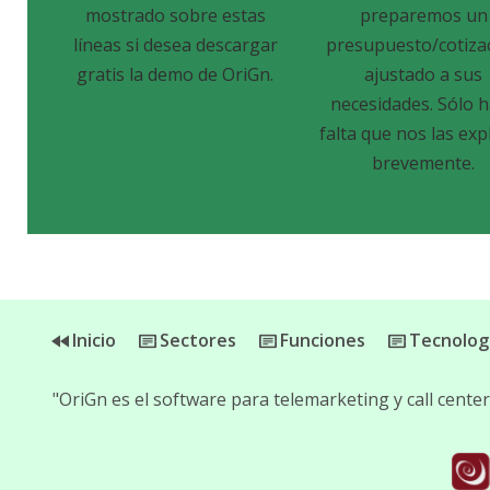
mostrado sobre estas
preparemos un
líneas si desea descargar
presupuesto/cotiza
gratis la demo de OriGn.
ajustado a sus
necesidades. Sólo 
falta que nos las exp
brevemente.
Inicio
Sectores
Funciones
Tecnolog
"OriGn es el software para telemarketing y call cent