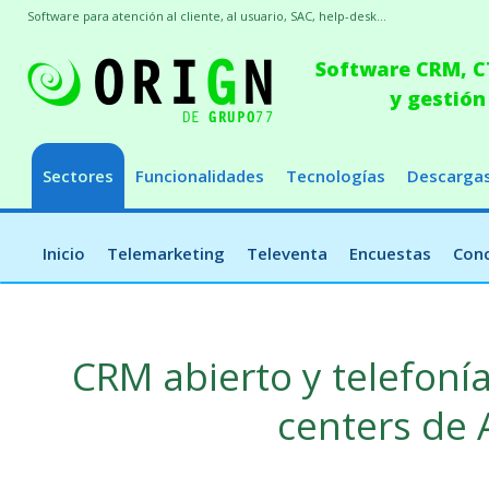
Software para atención al cliente, al usuario, SAC, help-desk...
Software CRM, CT
y gestión
Sectores
Funcionalidades
Tecnologías
Descarga
Inicio
Telemarketing
Televenta
Encuestas
Conc
CRM abierto y telefonía
centers de 