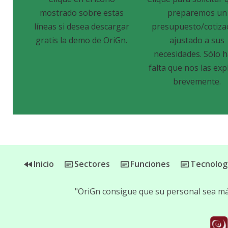
mostrado sobre estas
preparemos un
líneas si desea descargar
presupuesto/cotiza
gratis la demo de OriGn.
ajustado a sus
necesidades. Sólo 
falta que nos las exp
brevemente.
Inicio
Sectores
Funciones
Tecnolog
"OriGn consigue que su personal sea más