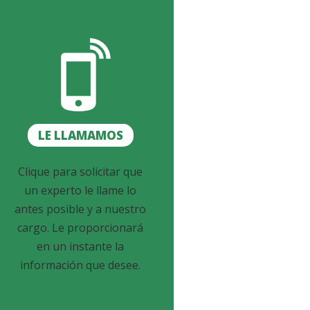
LE LLAMAMOS
Clique para solicitar que
un experto le llame lo
antes posible y a nuestro
cargo. Le proporcionará
en un instante la
información que desee.