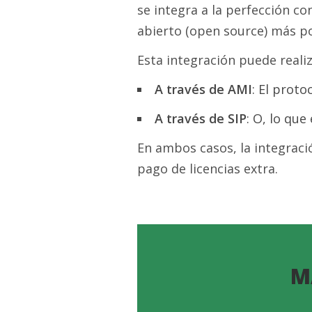
se integra a la perfección co
abierto (open source) más po
Esta integración puede reali
A través de AMI
: El proto
A través de SIP
: O, lo que
En ambos casos, la integraci
pago de licencias extra.
M