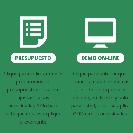
PRESUPUESTO
DEMO ON-LINE
Clique para solicitar que le
Clique para solicitar que,
preparemos un
cuando a usted le sea más
presupuesto/cotización
cómodo, un experto le
ajustado a sus
enseñe, en directo y sólo
necesidades. Sólo hace
para usted, cómo se aplica
falta que nos las explique
OriGn a sus necesidades.
brevemente.