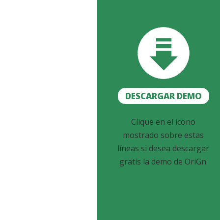
DESCARGAR DEMO
Clique en el icono
mostrado sobre estas
líneas si desea descargar
gratis la demo de OriGn.