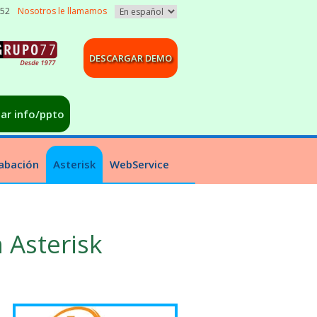
052
Nosotros le llamamos
DESCARGAR DEMO
tar info/ppto
abación
Asterisk
WebService
n Asterisk