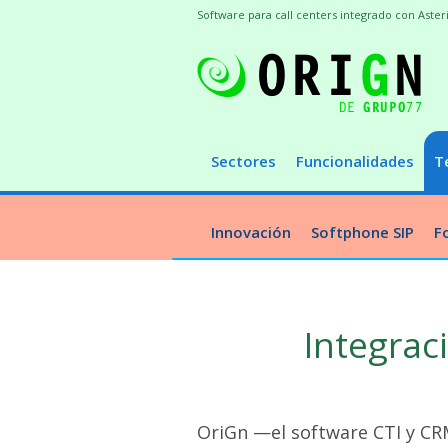
Software para call centers integrado con Aster
Sectores
Funcionalidades
T
Innovación
Softphone SIP
F
Integraci
OriGn —el software CTI y CRM