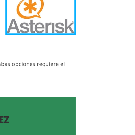
bas opciones requiere el
EZ