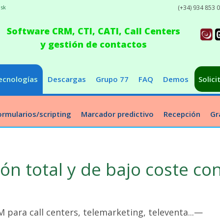
isk
(+34) 934 853 
Software CRM, CTI, CATI, Call Centers
y gestión de contactos
ecnologías
Descargas
Grupo 77
FAQ
Demos
Solici
ormularios/scripting
Marcador predictivo
Recepción
Gr
ón total y de bajo coste co
 para call centers, telemarketing, televenta...—