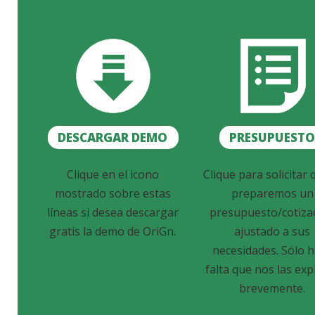
DESCARGAR DEMO
PRESUPUEST
Clique en el icono
Clique para solicitar 
mostrado sobre estas
preparemos un
líneas si desea descargar
presupuesto/cotiza
gratis la demo de OriGn.
ajustado a sus
necesidades. Sólo 
falta que nos las exp
brevemente.