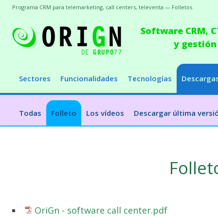
Programa CRM para telemarketing, call centers, televenta — Folletos
Software CRM, CT
y gestión
Sectores
Funcionalidades
Tecnologías
Descarga
Todas
Folleto
Los vídeos
Descargar última versi
Follet
OriGn - software call center.pdf