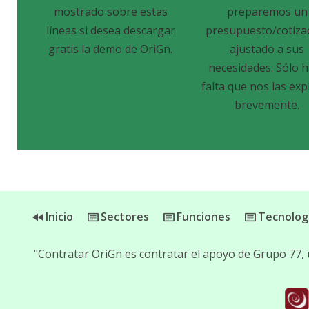
mostrado sobre estas
preparemos un
líneas si desea descargar
presupuesto/cotiza
gratis la demo de OriGn.
ajustado a sus
necesidades. Sólo 
falta que nos las exp
brevemente.
Inicio
Sectores
Funciones
Tecnolog
"Contratar OriGn es contratar el apoyo de Grupo 77,