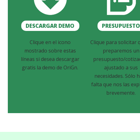
DESCARGAR DEMO
PRESUPUEST
Clique en el icono
Clique para solicitar 
mostrado sobre estas
preparemos un
líneas si desea descargar
presupuesto/cotiza
gratis la demo de OriGn.
ajustado a sus
necesidades. Sólo 
falta que nos las exp
brevemente.