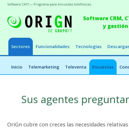
Software CATI — Programa para encuestas telefónicas
Software CRM, CT
y gestión
Sectores
Funcionalidades
Tecnologías
Descarga
Inicio
Telemarketing
Televenta
Encuestas
Conc
Sus agentes preguntan
OriGn cubre con creces las necesidades relativas