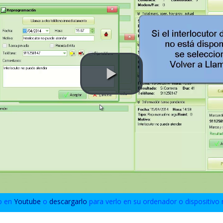
o en
Youtube
o
descargarlo
para verlo en su ordenador o dispositivo 