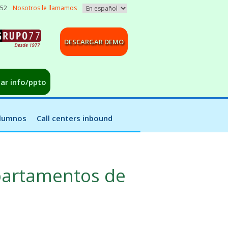
052
Nosotros le llamamos
DESCARGAR DEMO
tar info/ppto
alumnos
Call centers inbound
partamentos de