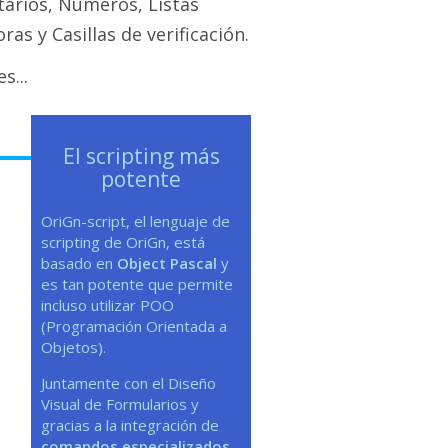
tarios, Números, Listas
as y Casillas de verificación.
s...
El scripting más
potente
OriGn-script, el lenguaje de
scripting de OriGn, está
basado en
Object Pascal
y
es tan potente que permite
incluso utilizar POO
(Programación Orientada a
Objetos).
Juntamente con el Diseño
Visual de Formularios y
gracias a la integración de
comandos especializados