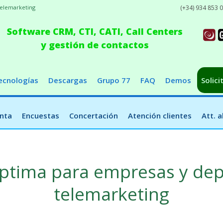
telemarketing
(+34) 934 853 
Software CRM, CTI, CATI, Call Centers
y gestión de contactos
ecnologías
Descargas
Grupo 77
FAQ
Demos
Solici
nta
Encuestas
Concertación
Atención clientes
Att. 
óptima para empresas y de
telemarketing