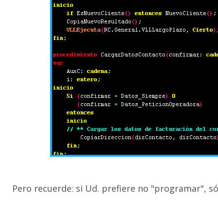
Pero recuerde: si Ud. prefiere no "programar", só