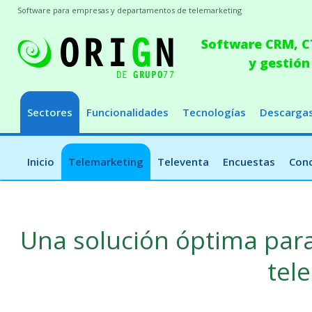
Software para empresas y departamentos de telemarketing
Software CRM, CT
y gestión
Sectores
Funcionalidades
Tecnologías
Descarga
Inicio
Telemarketing
Televenta
Encuestas
Conc
Una solución óptima par
tel