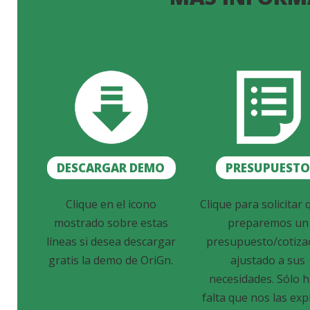
DESCARGAR DEMO
PRESUPUEST
Clique en el icono
Clique para solicitar 
mostrado sobre estas
preparemos un
líneas si desea descargar
presupuesto/cotiza
gratis la demo de OriGn.
ajustado a sus
necesidades. Sólo 
falta que nos las exp