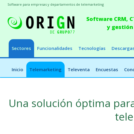
Software para empresas y departamentos de telemarketing
Software CRM, CT
y gestión
Sectores
Funcionalidades
Tecnologías
Descarga
Inicio
Telemarketing
Televenta
Encuestas
Conc
Una solución óptima par
tel