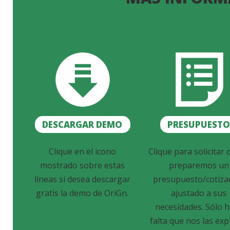
DESCARGAR DEMO
PRESUPUEST
Clique en el icono
Clique para solicitar 
mostrado sobre estas
preparemos un
líneas si desea descargar
presupuesto/cotiza
gratis la demo de OriGn.
ajustado a sus
necesidades. Sólo 
falta que nos las exp