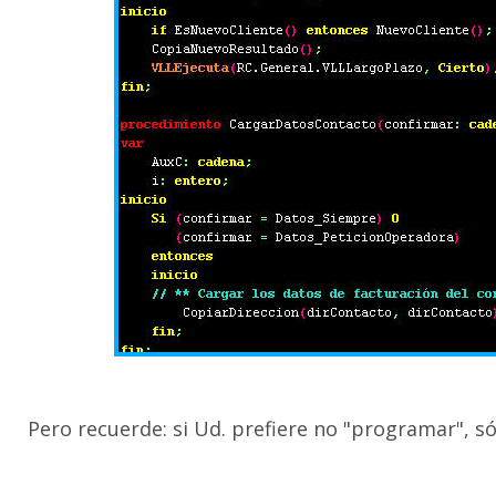
Pero recuerde: si Ud. prefiere no "programar", só