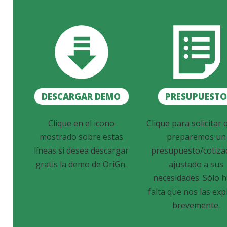
DESCARGAR DEMO
PRESUPUEST
Clique en el icono
Clique para solicitar 
mostrado sobre estas
preparemos un
líneas si desea descargar
presupuesto/cotiza
gratis la demo de OriGn.
ajustado a sus
necesidades. Sólo 
falta que nos las exp
brevemente.