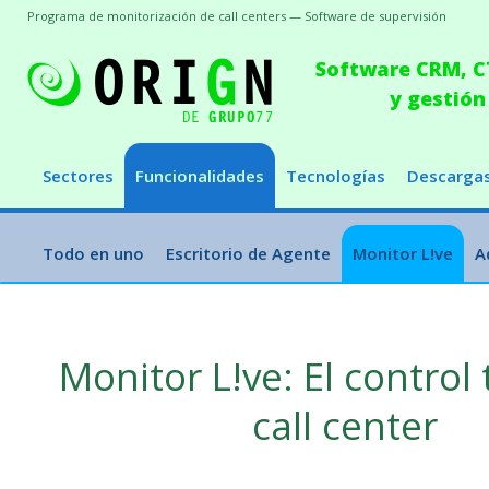
Programa de monitorización de call centers — Software de supervisión
Software CRM, CT
y gestión
Sectores
Funcionalidades
Tecnologías
Descarga
Todo en uno
Escritorio de Agente
Monitor L!ve
A
Monitor L!ve: El control 
call center