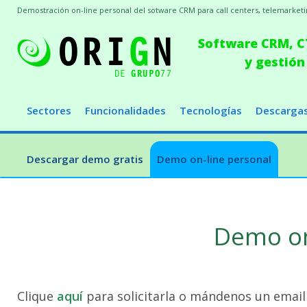
Demostración on-line personal del sotware CRM para call centers, telemarketin
Software CRM, CT
y gestión
Sectores
Funcionalidades
Tecnologías
Descarga
Descargar demo gratis
Demo on-line personal
Demo on
Clique
aquí
para solicitarla o mándenos un email