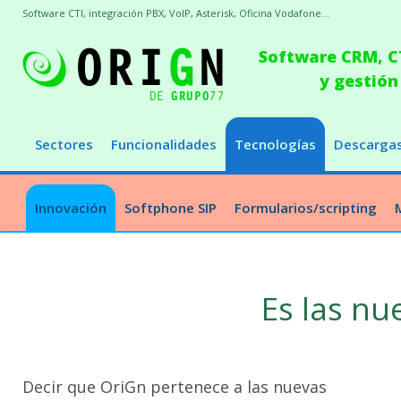
Software CTI, integración PBX, VoIP, Asterisk, Oficina Vodafone...
Software CRM, CT
y gestión
Sectores
Funcionalidades
Tecnologías
Descarga
Innovación
Softphone SIP
Formularios/scripting
Es las nu
Decir que OriGn pertenece a las nuevas