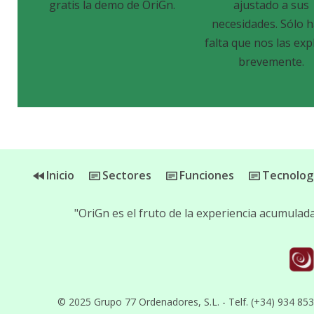
gratis la demo de OriGn.
ajustado a sus
necesidades. Sólo 
falta que nos las exp
brevemente.
Inicio
Sectores
Funciones
Tecnolog
"OriGn es el fruto de la experiencia acumula
© 2025 Grupo 77 Ordenadores, S.L. - Telf. (+34) 934 85