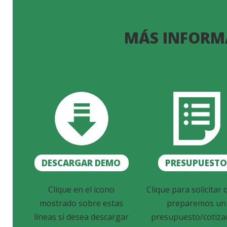
MÁS INFORM
DESCARGAR DEMO
PRESUPUEST
Clique en el icono
Clique para solicitar 
mostrado sobre estas
preparemos un
líneas si desea descargar
presupuesto/cotiza