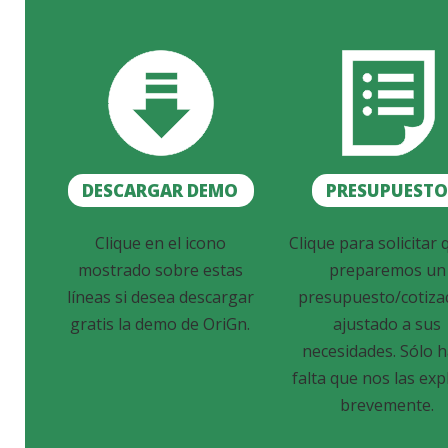
DESCARGAR DEMO
PRESUPUEST
Clique en el icono
Clique para solicitar 
mostrado sobre estas
preparemos un
líneas si desea descargar
presupuesto/cotiza
gratis la demo de OriGn.
ajustado a sus
necesidades. Sólo 
falta que nos las exp
brevemente.