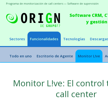
Programa de monitorización de call centers — Software de supervisión
Software CRM, CT
y gestión
Sectores
Funcionalidades
Tecnologías
Descarga
Todo en uno
Escritorio de Agente
Monitor L!ve
A
Monitor L!ve: El control 
call center